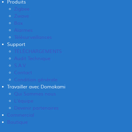
Produits
Zigbee
Zwave
Box
Alarmes
Télésurveillances
Support
TÉLÉCHARGEMENTS
Audit Technique
S.A.V
Contact
Condition générale
Travailler avec Domokami
Qui Sommes nous
L'équipe
Devenir partenaires
Commercial
Boutique