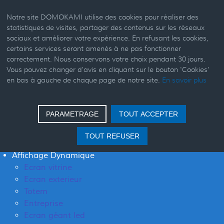
Notre site DOMOKAMI utilise des cookies pour réaliser des
statistiques de visites, partager des contenus sur les réseaux
sociaux et améliorer votre expérience. En refusant les cookies,
certains services seront amenés à ne pas fonctionner
Open menu
correctement. Nous conservons votre choix pendant 30 jours.
Vous pouvez changer d'avis en cliquant sur le bouton 'Cookies'
en bas à gauche de chaque page de notre site.
En savoir plus
Accueil
Résidentiel
Hôpitaux
PARAMETRAGE
TOUT ACCEPTER
Hôtellerie
EHPAD
TOUT REFUSER
Maison intelligente
Affichage Dynamique
Ecran vitrine
Ecran exterieur
Totem
Entreprise
Ecran géant led