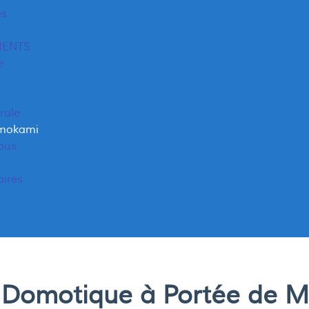
es
MENTS
e
rale
omokami
ous
aires
 Domotique à Portée de M