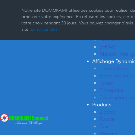
Open menu
Notre site DOMOKAMI utilise des cookies pour réaliser des
améliorer votre expérience. En refusant les cookies, cer
Accueil
votre choix pendant 30 jours. Vous pouvez changer d'avis
Résidentiel
site.
En savoir plus
Hôpitaux
Hôtellerie
EHPAD
Maison intellig
Affichage Dynami
Ecran vitrine
Ecran exterieur
Totem
Entreprise
Ecran géant le
Produits
Zigbee
Zwave
Box
Alarmes