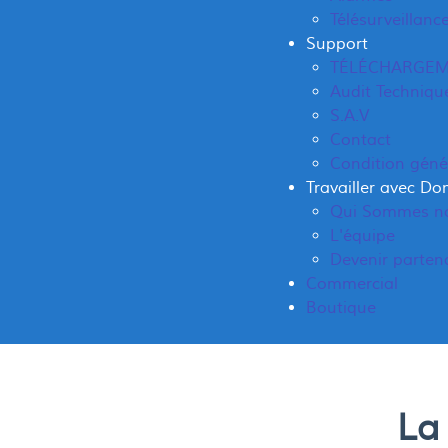
Télésurveillanc
Support
TÉLÉCHARGE
Audit Techniqu
S.A.V
Contact
Condition géné
Travailler avec D
Qui Sommes n
L'équipe
Devenir parten
Commercial
Boutique
La